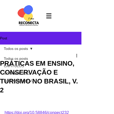
Post
Todos os posts
Todos os posts
PRÁTICAS EM ENSINO,
CAPÍTULOS
CONSERVAÇÃO E
CONPERE 2022
TURISMO NO BRASIL, V.
Sustetabilidade,V3
2
https://doi.org/10.58846/conpect232