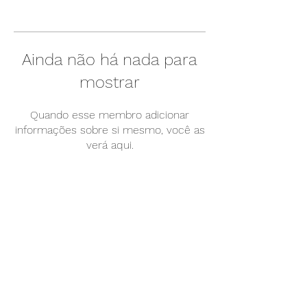
Ainda não há nada para
mostrar
Quando esse membro adicionar
informações sobre si mesmo, você as
verá aqui.
Somos uma empresa-filha da UNICAMP,
vinculada à Agência de Inovação -
INOVA/UNICAMP.