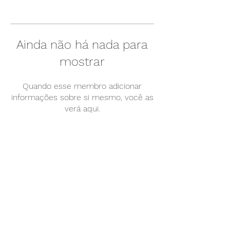
Ainda não há nada para
mostrar
Quando esse membro adicionar
informações sobre si mesmo, você as
verá aqui.
Somos uma empresa-filha da UNICAMP,
vinculada à Agência de Inovação -
INOVA/UNICAMP.