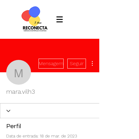
Mais ações
Mensagem
Seguir
mara.vilh3
mara.vilh3
Perfil
Data de entrada: 18 de mar. de 2023