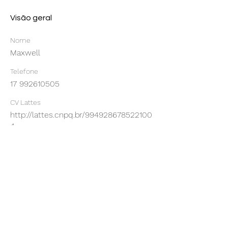
Visão geral
Nome
Maxwell
Telefone
17 992610505
CV Lattes
http://lattes.cnpq.br/994928678522100
4
Somos uma empresa-filha da UNICAMP,
vinculada à Agência de Inovação -
INOVA/UNICAMP.