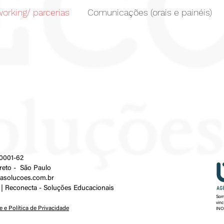
orking/ parcerias
Comunicações (orais e painéis)
0001-62
reto - São Paulo
asolucoes.com.br
| Reconecta - Soluções E
ducacionais
Som
vin
 e Política de Privacidade
INO