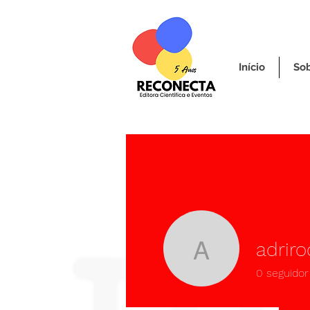
Início
So
adriro
adrirodri
0
seguidor