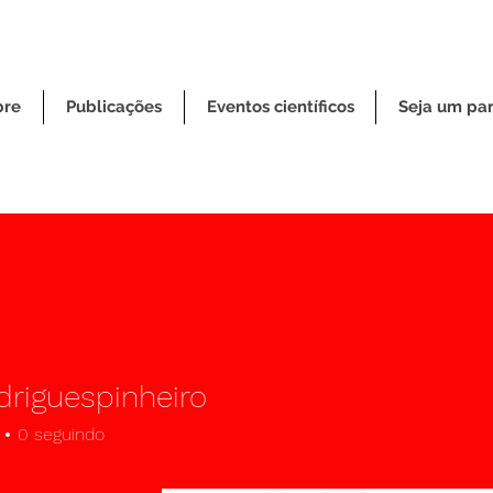
bre
Publicações
Eventos científicos
Seja um par
driguespinheiro
guespinheiro
0
seguindo