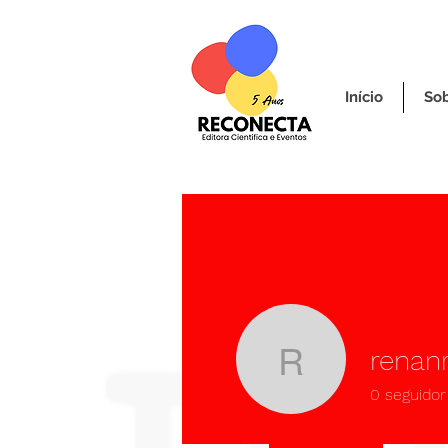
Início
So
renan
renanrez
0
seguidor