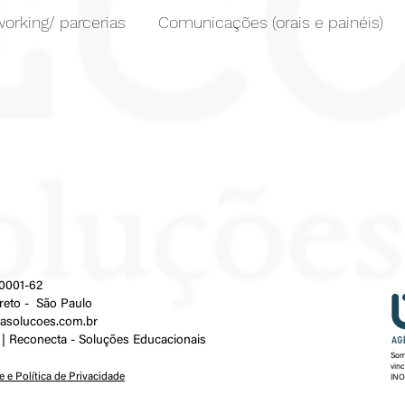
orking/ parcerias
Comunicações (orais e painéis)
0001-62
reto - São Paulo
asolucoes.com.br
| Reconecta - Soluções E
ducacionais
Som
vin
 e Política de Privacidade
INO