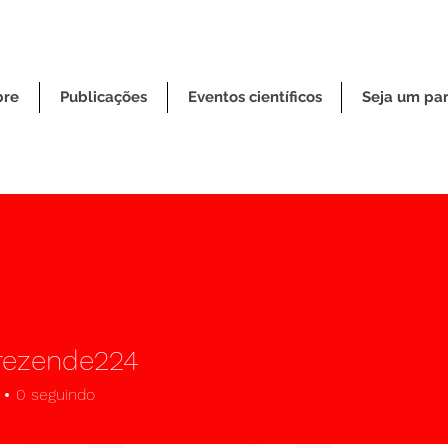
bre
Publicações
Eventos científicos
Seja um par
rezende224
ende224
0
seguindo